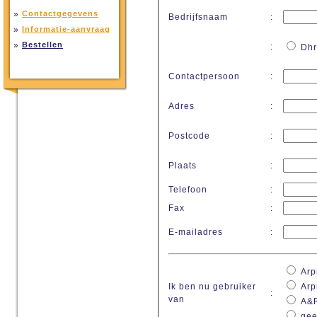
»
Contactgegevens
Bedrijfsnaam
:
»
Informatie-aanvraag
»
Bestellen
:
Dhr
Contactpersoon
:
Adres
:
Postcode
:
Plaats
:
Telefoon
:
Fax
:
E-mailadres
:
Arpr
Ik ben nu gebruiker
Arpr
:
van
A&
gee