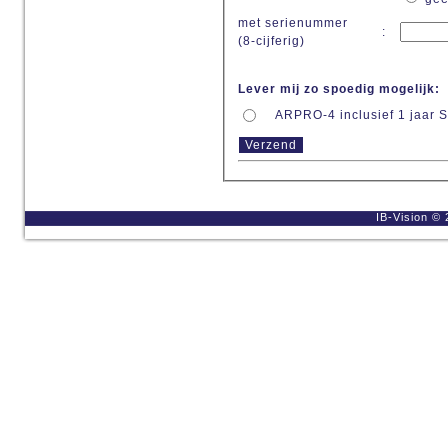
met serienummer
:
(8-cijferig)
Lever mij zo spoedig mogelijk:
ARPRO-4 inclusief 1 jaar 
IB-Vision © 