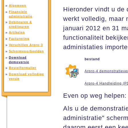
»
Algemeen
Hieronder vindt u de
»
Financiele
administratie
werkt volledig, maar
»
Debiteuren &
januari 2012 en 31 ma
crediteuren
»
Artikelen
functionaliteit bekij
»
Facturering
»
Verschillen Arpro-3
administaties import
»
Schermvoorbeelden
»
Download
bestand
demoversie
»
Bestelformulier
Arpro-4 demonstratieve
»
Download volledige
versie
Arpro-4 Handleiding (P
Even op weg helpen:
Als u de demonstratie
administratie" scherm
daarom eerst een kee